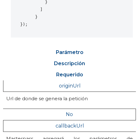
}
]
}
});
Parámetro
Descripción
Requerido
originUrl
Url de donde se genera la petición
No
callbackUrl
Masterpass agregará los parámetros de