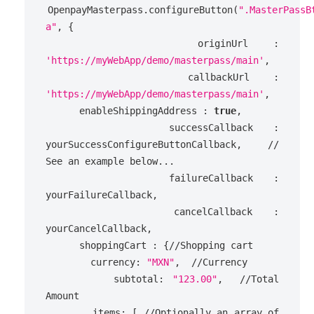
OpenpayMasterpass
.
configureButton
(
".MasterPassBt
a"
,
{
originUrl
:
'https://myWebApp/demo/masterpass/main'
,
callbackUrl
:
'https://myWebApp/demo/masterpass/main'
,
enableShippingAddress
:
true
,
successCallback
:
yourSuccessConfigureButtonCallback
,
// 
See an example below...
failureCallback
:
yourFailureCallback
,
cancelCallback
:
yourCancelCallback
,
shoppingCart
:
{
//Shopping cart
currency
:
"MXN"
,
//Currency
subtotal
:
"123.00"
,
//Total 
Amount
items
:
[
//Optionally an array of 