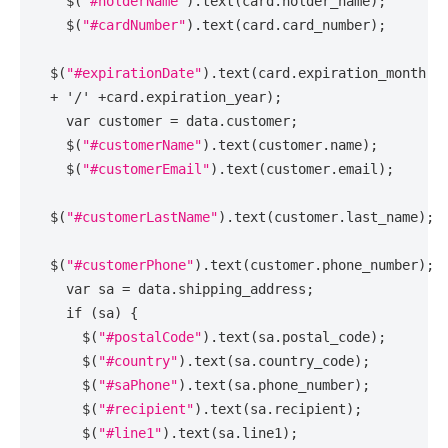
$
(
"#holderName"
).
text
(
card
.
holder_name
);
$
(
"#cardNumber"
).
text
(
card
.
card_number
);
$
(
"#expirationDate"
).
text
(
card
.
expiration_month
+
'/'
+
card
.
expiration_year
);
var
customer
=
data
.
customer
;
$
(
"#customerName"
).
text
(
customer
.
name
);
$
(
"#customerEmail"
).
text
(
customer
.
email
);
$
(
"#customerLastName"
).
text
(
customer
.
last_name
);
$
(
"#customerPhone"
).
text
(
customer
.
phone_number
);
var
sa
=
data
.
shipping_address
;
if
(
sa
)
{
$
(
"#postalCode"
).
text
(
sa
.
postal_code
);
$
(
"#country"
).
text
(
sa
.
country_code
);
$
(
"#saPhone"
).
text
(
sa
.
phone_number
);
$
(
"#recipient"
).
text
(
sa
.
recipient
);
$
(
"#line1"
).
text
(
sa
.
line1
);