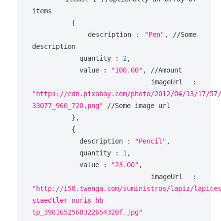
items
{
description
:
"Pen"
,
//Some 
description
quantity
:
2
,
value
:
"100.00"
,
//Amount
imageUrl
:
"https://cdn.pixabay.com/photo/2012/04/13/17/57
33077_960_720.png"
//Some image url
},
{
description
:
"Pencil"
,
quantity
:
1
,
value
:
"23.00"
,
imageUrl
:
"http://i50.twenga.com/suministros/lapiz/lapice
staedtler-noris-hb-
tp_3981652568322654320f.jpg"