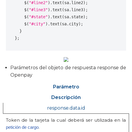
$
(
"#line2"
).
text
(
sa
.
line2
);
$
(
"#line3"
).
text
(
sa
.
line3
);
$
(
"#state"
).
text
(
sa
.
state
);
$
(
"#city"
).
text
(
sa
.
city
);
}
};
Parámetros del objeto de respuesta response de
Openpay
Parámetro
Descripción
response.data.id
Token de la tarjeta la cual deberá ser utilizada en la
.
petición de cargo