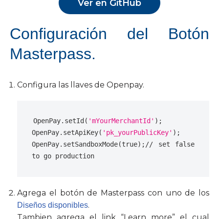
Ver en GitHub
Configuración del Botón
Masterpass.
Configura las llaves de Openpay.
OpenPay
.
setId
(
'mYourMerchantId'
);
OpenPay
.
setApiKey
(
'pk_yourPublicKey'
);
OpenPay
.
setSandboxMode
(
true
);
// set false 
to go production
Agrega el botón de Masterpass con uno de los
.
Diseños disponibles
Tambien agrega el link “Learn more” el cual