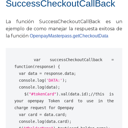
SuccessCheckoutCallBack
La función SuccessCheckoutCallBack es un
ejemplo de como manejar la respuesta exitosa de
la función
OpenpayMasterpass.getCheckoutData
var
successCheckoutCallback
=
function
(
response
)
{
var
data
=
response
.
data
;
console
.
log
(
'DATA:'
);
console
.
log
(
data
);
$
(
"#tokenCard"
).
val
(
data
.
id
);
//this is 
your openpay Token card to use in the 
charge request for Openpay
var
card
=
data
.
card
;
console
.
log
(
data
.
card
);