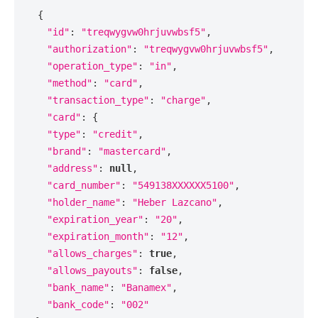
{
"id"
:
"treqwygvw0hrjuvwbsf5"
,
 "authorization"
:
"treqwygvw0hrjuvwbsf5"
,
"operation_type"
:
"in"
,
"method"
:
"card"
,
"transaction_type"
:
"charge"
,
"card"
:
{
"type"
:
"credit"
,
"brand"
:
"mastercard"
,
"address"
:
null
,
"card_number"
:
"549138XXXXXX5100"
,
"holder_name"
:
"Heber Lazcano"
,
"expiration_year"
:
"20"
,
"expiration_month"
:
"12"
,
"allows_charges"
:
true
,
"allows_payouts"
:
false
,
"bank_name"
:
"Banamex"
,
"bank_code"
:
"002"