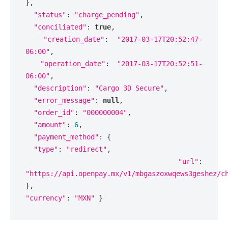
},
"status"
:
"charge_pending"
,
"conciliated"
:
true
,
"creation_date"
:
"2017-03-17T20:52:47-
06:00"
,
 "operation_date"
:
"2017-03-17T20:52:51-
06:00"
,
"description"
:
"Cargo 3D Secure"
,
"error_message"
:
null
,
"order_id"
:
"000000004"
,
"amount"
:
6
,
"payment_method"
:
{
"type"
:
"redirect"
,
"url"
:
"https://api.openpay.mx/v1/mbgaszoxwqews3geshez/c
},
"currency"
:
"MXN"
}